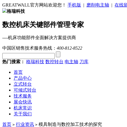
GREATWALL官方网站欢迎您！
手机版
|
磨削电主轴
|
在线
格瑞科技
数控机床关键部件管理专家
----机床功能部件全面解决方案提供商
中国区销售技术服务热线：
400-812-8522
热门搜索：
格瑞科技
数控转台
电主轴
刀库
首页
产品中心
立式转台
可倾式转台
技术服务
展会快讯
机床常识
关于我们
首页
行业资讯
模具制造与数控加工技术的探究
>
>