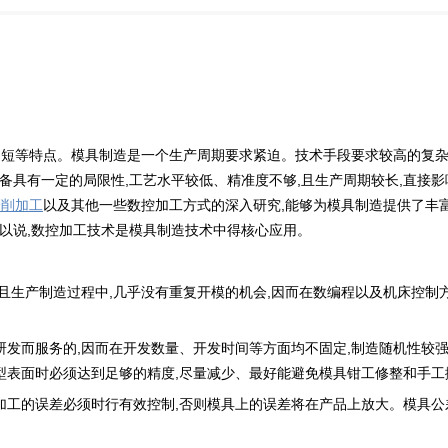
造周期短等特点。模具制造是一个生产周期要求紧迫。技术手段要求较高的
备具有一定的局限性,工艺水平较低、精准度不够,且生产周期较长,直接
磨削加工
以及其他一些数控加工方式的深入研究,能够为模具制造提供了丰
以说,数控加工技术是模具制造技术中得核心应用。
异,且生产制造过程中,几乎没有重复开模的机会,因而在数编程以及机床控
目研发而服务的,因而在开发数量、开发时间等方面均不固定,制造随机性较
型表面时必须达到足够的精度,尽量减少、最好能避免模具钳工修整和手工
加工的误差必须时行有效控制,否则模具上的误差将在产品上放大。模具公差范