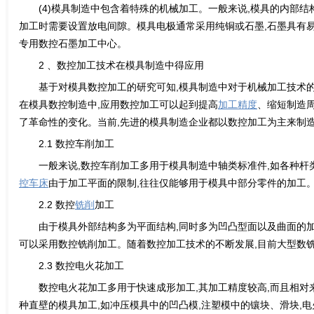
(4)模具制造中包含着特殊的机械加工。一般来说,模具的内部
加工时需要设置放电间隙。模具电极通常采用纯铜或石墨,石墨具有易
专用数控石墨加工中心。
2 、数控加工技术在模具制造中得应用
基于对模具数控加工的研究可知,模具制造中对于机械加工技术
在模具数控制造中,应用数控加工可以起到提高
加工精度
、缩短制造
了革命性的变化。当前,先进的模具制造企业都以数控加工为主来制
2.1 数控车削加工
一般来说,数控车削加工多用于模具制造中轴类标准件,如各种杆
控车床
由于加工平面的限制,往往仅能够用于模具中部分零件的加工
2.2 数控
铣削
加工
由于模具外部结构多为平面结构,同时多为凹凸型面以及曲面的
可以采用数控铣削加工。随着数控加工技术的不断发展,目前大型数
2.3 数控电火花加工
数控电火花加工多用于快速成形加工,其加工精度较高,而且相
种直壁的模具加工,如冲压模具中的凹凸模,注塑模中的镶块、滑块,