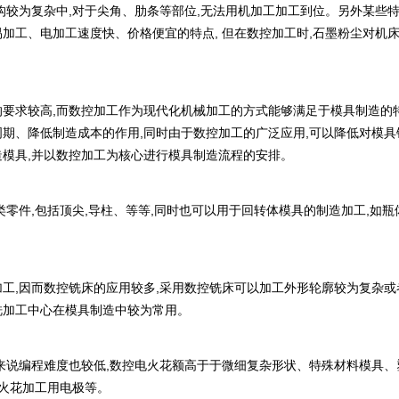
结构较为复杂中,对于尖角、肋条等部位,无法用机加工加工到位。另外某些
加工、电加工速度快、价格便宜的特点, 但在数控加工时,石墨粉尘对机
的要求较高,而数控加工作为现代化机械加工的方式能够满足于模具制造的
周期、降低制造成本的作用,同时由于数控加工的广泛应用,可以降低对模
造模具,并以数控加工为核心进行模具制造流程的安排。
类零件,包括顶尖,导柱、等等,同时也可以用于回转体模具的制造加工,如瓶
。
加工,因而数控铣床的应用较多,采用数控铣床可以加工外形轮廓较为复杂
铣加工中心在模具制造中较为常用。
对来说编程难度也较低,数控电火花额高于于微细复杂形状、特殊材料模具
电火花加工用电极等。