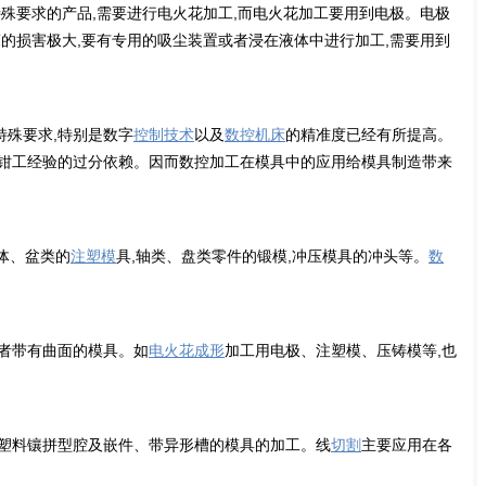
特殊要求的产品,需要进行电火花加工,而电火花加工要用到电极。电极
床的损害极大,要有专用的吸尘装置或者浸在液体中进行加工,需要用到
特殊要求,特别是数字
控制技术
以及
数控机床
的精准度已经有所提高。
具钳工经验的过分依赖。因而数控加工在模具中的应用给模具制造带来
体、盆类的
注塑模
具,轴类、盘类零件的锻模,冲压模具的冲头等。
数
或者带有曲面的模具。如
电火花成形
加工用电极、注塑模、压铸模等,也
、塑料镶拼型腔及嵌件、带异形槽的模具的加工。线
切割
主要应用在各