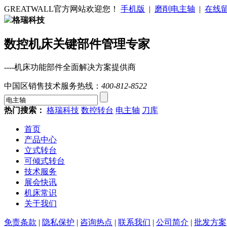
GREATWALL官方网站欢迎您！
手机版
|
磨削电主轴
|
在线
格瑞科技
数控机床关键部件管理专家
----机床功能部件全面解决方案提供商
中国区销售技术服务热线：
400-812-8522
热门搜索：
格瑞科技
数控转台
电主轴
刀库
首页
产品中心
立式转台
可倾式转台
技术服务
展会快讯
机床常识
关于我们
免责条款
|
隐私保护
|
咨询热点
|
联系我们
|
公司简介
|
批发方案